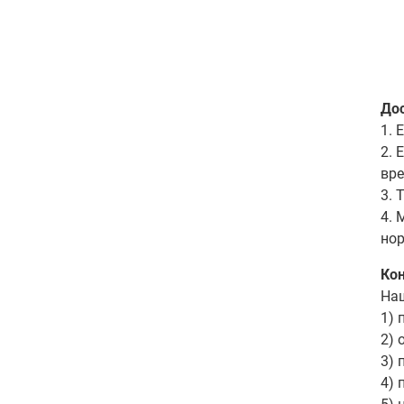
До
1. 
2. 
вре
3. 
4. 
нор
Ко
Наш
1) 
2) 
3) 
4) 