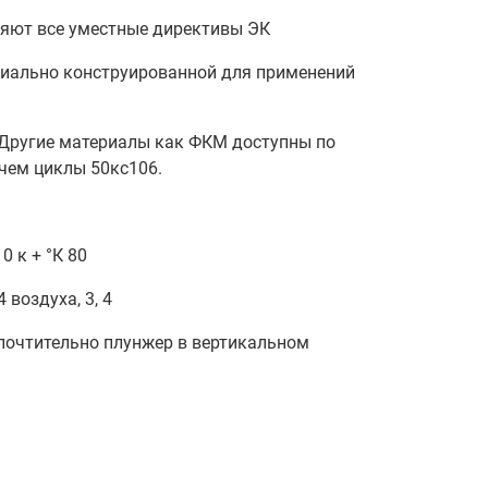
яют все уместные директивы ЭК
иально конструированной для применений
 Другие материалы как ФКМ доступны по
чем циклы 50кс106.
К 10 к + °К 80
 воздуха, 3, 4
юбые (предпочтительно плунжер в вертикальном