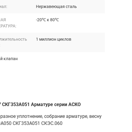
иал:
Нержавеющая сталь
ЧАЯ
-20℃ к 80℃
РАТУРА:
лжительность
1 миллион циклов
:
й клапан
7 СКГ353А051 Арматуре серии АСКО
азное уплотнение, собрание арматуре, весну
3А050 СКГ353А051 СКЭС.060