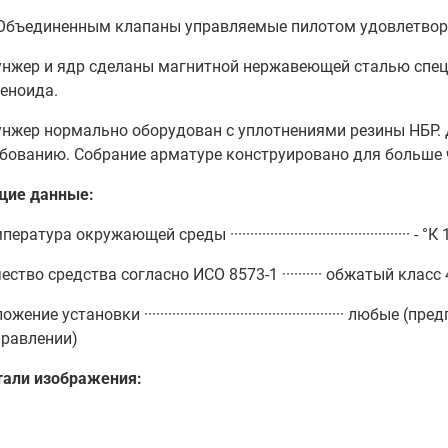
 Объединенным клапаны управляемые пилотом удовлетвор
нжер и ядр сделаны магнитной нержавеющей сталью спец
еноида.
нжер нормально оборудован с уплотнениями резины НБР.
бованию. Собрание арматуре конструировано для больше 
щие данные:
ература окружающей среды ············································· - °
ество средства согласно ИСО 8573-1 ·········· обжатый класс 4
ожение установки ·················································· л
равлении)
тали изображения: