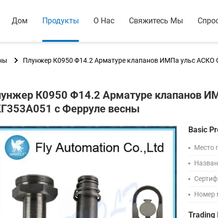
Дом
Продукты
О Нас
Свяжитесь Мы
Спро
ны
Плунжер К0950 Φ14.2 Арматуре клапанов ИМПа ульс АСКО 
унжер К0950 Φ14.2 Арматуре клапанов И
Г353А051 с Ферруле весны
Basic Pr
Место 
Назван
Сертиф
Номер 
Trading 