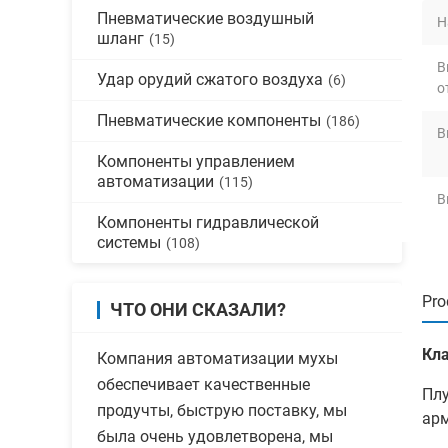
Пневматические воздушный
Н
шланг
(15)
В
Удар орудий сжатого воздуха
(6)
о
Пневматические компоненты
(186)
В
Компоненты управлением
автоматизации
(115)
В
Компоненты гидравлической
системы
(108)
Pro
ЧТО ОНИ СКАЗАЛИ?
Кл
Компания автоматизации мухы
обеспечивает качественные
Плу
продучты, быструю поставку, мы
арм
была очень удовлетворена, мы