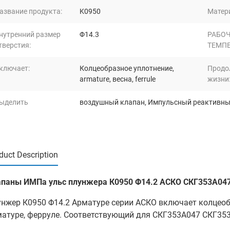
азвание продукта:
K0950
Матер
нутренний размер
Φ14.3
РАБО
тверстия:
ТЕМПЕ
ключает:
Колцеобразное уплотнение,
Продо
armature, весна, ferrule
жизни
ыделить
воздушный клапан
,
Импульсный реактивны
duct Description
апаны ИМПа ульс плунжера К0950 Φ14.2 АСКО СКГ353А04
нжер К0950 Φ14.2 Арматуре серии АСКО включает колцеобр
атуре, ферруле. Соответствующий для СКГ353А047 СКГ35