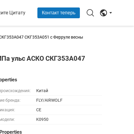
сите Цитату
Контакт теперь
СКГ353А047 СКГ353А051 с Ферруле весны
МПа ульс АСКО СКГ353А047
operties
происхождения:
Китай
ие бренда:
FLY/AIRWOLF
икация:
CE
модели:
K0950
Properties