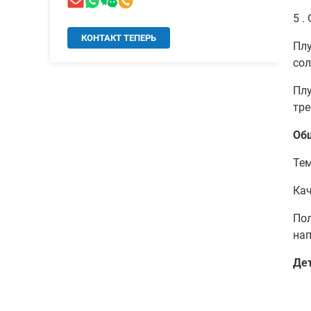
5 .
КОНТАКТ ТЕПЕРЬ
Плу
сол
Плу
тре
Об
Темп
Кач
Пол
нап
Де