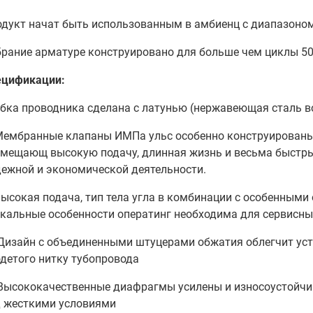
дукт начат быть использованным в амбиенц с диапазоном 
рание арматуре конструировано для больше чем циклы 50
ецификации:
бка проводника сделана с латунью (нержавеющая сталь в
Мембранные клапаны ИМПа ульс особенно конструированы
мещающ высокую подачу, длинная жизнь и весьма быстры
ежной и экономической деятельности.
Высокая подача, тип тела угла в комбинации с особенны
кальные особенности оператинг необходима для сервисн
 Дизайн с объединенными штуцерами обжатия облегчит уст
детого нитку тубопровода
 Высококачественные диафрагмы усилены и износоустойчи
д жесткими условиями