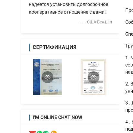
надеется установить долгосрочное
Про
кооперативное отношение с вами!
Соб
—— США Бен Lim
Сп
Тру
СЕРТИФИКАЦИЯ
1. 
сов
над
2. 
уни
3 .
про
I'M ONLINE CHAT NOW
4 .
по