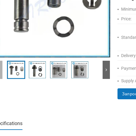
Minimum
Price:
Standar
Delivery
Paymen
Supply A
Запро
cifications