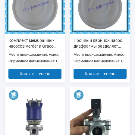
Комплект мембранных
Прочный двойной насос
насосов Verder и Graco
диафрагмы разделяет
1590 со скоростью 200
выход 24B627 24B628 1
Место происхождения: Америка
Место происхождения: Америка
CPM
дюйм
Фирменное наименование: Graco or Verder
Фирменное наименование: Graco or Verder
Контакт теперь
Контакт теперь