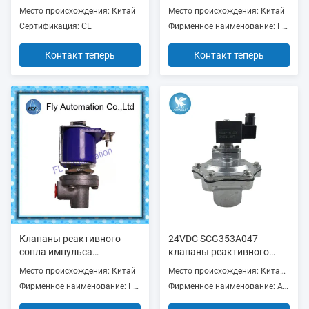
Armature пилотные
соленоида FLY/AIRWOLF
Место происхождения: Китай
Место происхождения: Китай
пневматические
Сертификация: CE
Фирменное наименование: FLY/AIRWOLF or OEM
Контакт теперь
Контакт теперь
Клапаны реактивного
24VDC SCG353A047
сопла импульса
клапаны реактивного
управления FLY/AIRWOLF
сопла ИМПа ульс 1,5
Место происхождения: Китай
Место происхождения: Китай, Польша
RCA3D2 удаленные
дюймов
Фирменное наименование: FLY/AIRWOLF
Фирменное наименование: ASCO AIRWOLF or OEM
пилотные