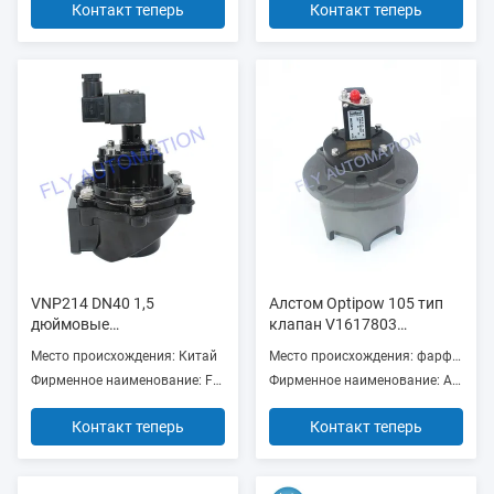
Контакт теперь
Контакт теперь
VNP214 DN40 1,5
Алстом Optipow 105 тип
дюймовые
клапан V1617803
диафрагменные клапаны
V3630501 V1585320
Место происхождения: Китай
Место происхождения: фарфор
220/50 алюминиевый
поршеня 3 дюймов ИМПа
Фирменное наименование: FLY/AIRWOLF
Фирменное наименование: ALSTOM
импульс
ульс
Контакт теперь
Контакт теперь