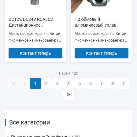
DC12V, DC24V RCA3D2
1 дюймовый
Дистанционное
алюминиевый сплав
управление пилотом
пылесоситель серии
Место происхождения: Китай
Место происхождения: Китай
Импульсные реактивные
Goyen Пулсовый клапан
Фирменное наименование: FLY, AIRWOLF or OEM
Фирменное наименование: FLY, AIRWOLF or others
клапаны 1/8 ′′ с
CAC25T4 RCAC25T4
подключением Spade для
Контакт теперь
Контакт теперь
толкательного клапана
Goyen
Page 1 / 20
1
2
3
4
5
6
7
8
Все категории