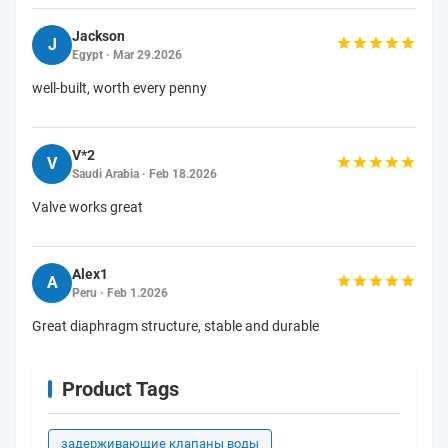
Jackson
J
Egypt · Mar 29.2026
well-built, worth every penny
V*2
V
Saudi Arabia · Feb 18.2026
Valve works great
Alex1
A
Peru · Feb 1.2026
Great diaphragm structure, stable and durable
Product Tags
задерживающие клапаны воды