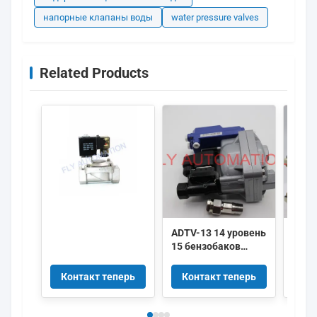
напорные клапаны воды
water pressure valves
Related Products
ADTV-13 14 уровень
ВЫК
15 бензобаков
ПОТ
воспринимая
МЕМ
умный
3C-I
Контакт теперь
Контакт теперь
Ко
автоматический
клапан дренажа