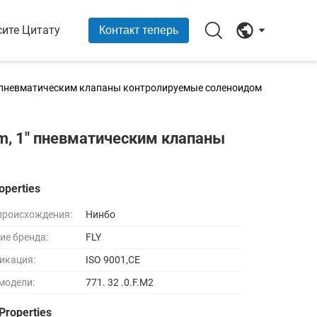
сите Цитату
Контакт теперь
 1" пневматическим клапаны контролируемые соленоидом
mm, 1" пневматическим клапаны
operties
происхождения:
Нинбо
ие бренда:
FLY
икация:
ISO 9001,CE
модели:
771. 32 .0.F.M2
Properties