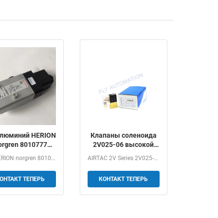
алюминий HERION
Клапаны соленоида
orgren 8010777
2V025-06 высокой
220V DC24V 3/2
серии давления
IMI HERION norgren 8010777 AC220V DC24V 3/2 5/2 Aluminium...
AIRTAC 2V Series 2V025-06 G1/8 2/2Way Normally Closed...
AIRTAC 2V
пневматические
ОНТАКТ ТЕПЕРЬ
КОНТАКТ ТЕПЕРЬ