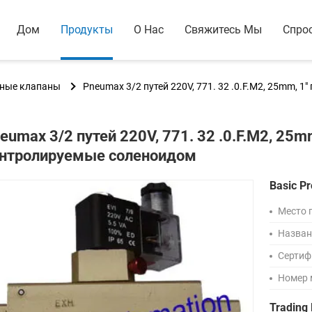
Дом
Продукты
О Нас
Свяжитесь Мы
Спро
тные клапаны
Pneumax 3/2 путей 220V, 771. 32 .0.F.M2, 25mm,
eumax 3/2 путей 220V, 771. 32 .0.F.M2, 25
нтролируемые соленоидом
Basic Pr
Место 
Назван
Сертиф
Номер 
Trading 