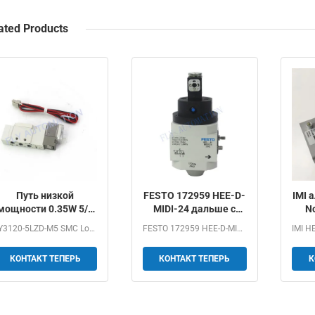
ated Products
Путь низкой
FESTO 172959 HEE-D-
IMI 
мощности 0.35W 5/2
MIDI-24 дальше с
N
клапанов соленоида
клапана 172956 HEE-
AC
SY3120-5LZD-M5 SMC Low Power 0.35W 5/2 Way Pneumatic...
FESTO 172959 HEE-D-MIDI-24 On-Off Valve 172956...
SMC DC24V SY3120-
D-MINI-24
5LZD-M5
КОНТАКТ ТЕПЕРЬ
КОНТАКТ ТЕПЕРЬ
К
пневматический