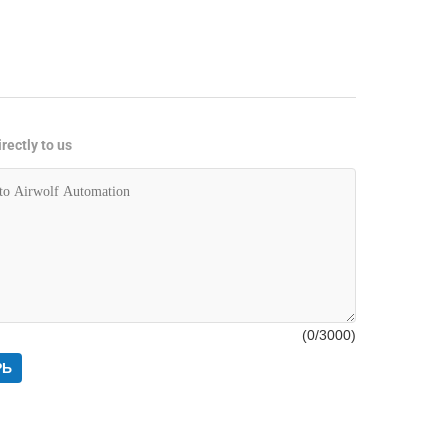
rectly to us
(
0
/3000)
РЬ