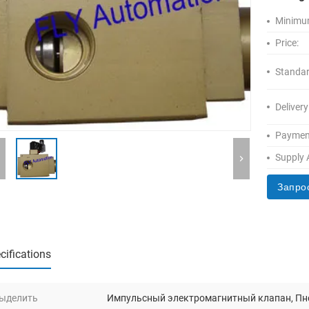
Minimum
Price:
Standar
Delivery
Paymen
Supply A
Запро
cifications
ыделить
Импульсный электромагнитный клапан
,
Пн