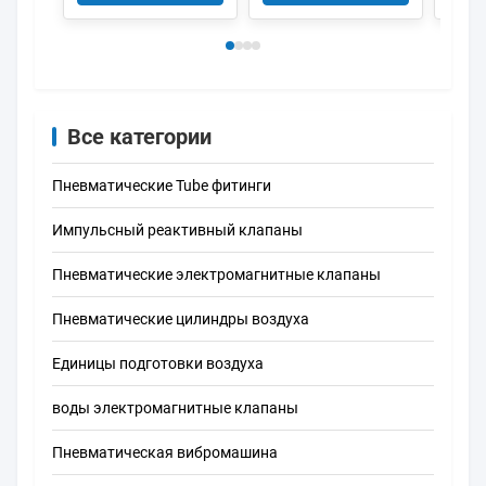
OD 34415 MSFW-24-
свертывает
50/60-OD 34420
спиралью K301
MSFW-110-50/60-
DIN43650A
OD 34422 MSFW-
230-50/60-OD 4527
MSFG-24/42-50/60
4534 MSFW-24-
Все категории
50/60 6720 MSFW-
110-50/60 4540
Пневматические Tube фитинги
MSFW-230-50/60
Импульсный реактивный клапаны
Пневматические электромагнитные клапаны
Пневматические цилиндры воздуха
Единицы подготовки воздуха
воды электромагнитные клапаны
Пневматическая вибромашина