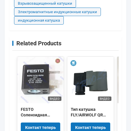
Взрывозащищенный катушки
Электромагнитные индукционные катушки
индукционная катушка
Related Products
ВИДЕО
ВИДЕО
FESTO
Тип катушка
GSR 
Соленоидная
FLY/AIRWOLF QR
клап
катушка 34411
электромагнитной
K015
MSFG-24/42-50/60-
индукции, соленоид
11W
Контакт теперь
Контакт теперь
Ко