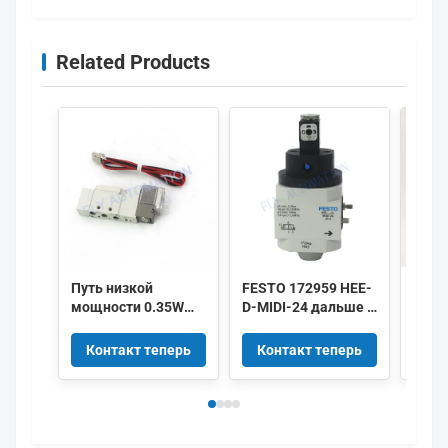
Related Products
Путь низкой
FESTO 172959 HEE-
IMI 
мощности 0.35W
D-MIDI-24 дальше с
HERI
5/2 клапанов
клапана 172956
8010
соленоида SMC
HEE-D-MINI-24
DC24
Контакт теперь
Контакт теперь
Ко
DC24V SY3120-
5LZD-M5
пневматический