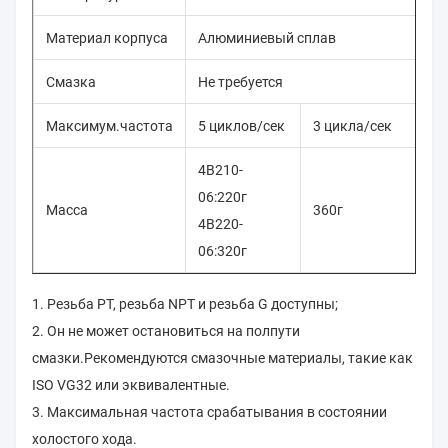
Материал корпуса
Алюминиевый сплав
Смазка
Не требуется
Максимум.частота
5 циклов/сек
3 цикла/сек
5 
4В210-
4В
06:220г
08
Масса
360г
4В220-
4В
06:320г
08
1. Резьба PT, резьба NPT и резьба G доступны;
2. Он не может остановиться на полпути
смазки.Рекомендуются смазочные материалы, такие как
ISO VG32 или эквивалентные.
3. Максимальная частота срабатывания в состоянии
холостого хода.