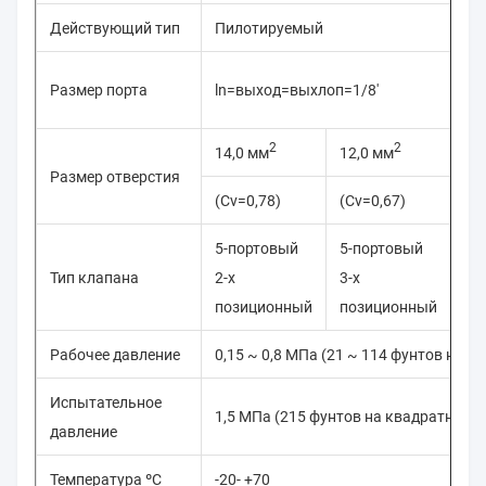
Действующий тип
Пилотируемый
Вх
Размер порта
ln=выход=выхлоп=1/8'
= 
2
2
14,0 мм
12,0 мм
16
Размер отверстия
(Cv=0,78)
(Cv=0,67)
(C
5-портовый
5-портовый
5-
Тип клапана
2-х
3-х
2-х
позиционный
позиционный
по
Рабочее давление
0,15 ~ 0,8 МПа (21 ~ 114 фунтов на 
Испытательное
1,5 МПа (215 фунтов на квадратный 
давление
Температура ºC
-20- +70