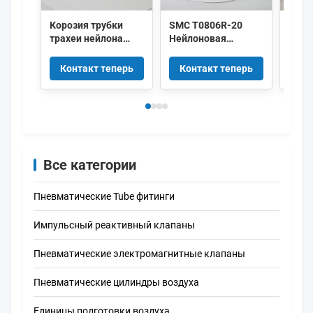
Корозия трубки
SMC T0806R-20
Сери
трахеи нейлона
Нейлоновая
TU10
SMC T0806R-20
пластиковая
поли
водоустойчивая
воздушная труба
шлан
Контакт теперь
Контакт теперь
Ко
анти- малошумная
Пневматический
возд
шланг для подачи
пнев
воздуха
водонепроницаемый
Все категории
Пневматические Tube фитинги
Импульсный реактивный клапаны
Пневматические электромагнитные клапаны
Пневматические цилиндры воздуха
Единицы подготовки воздуха