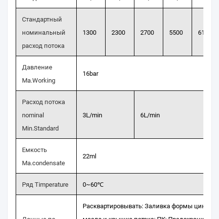
Стандартный
номинальный
1300
2300
2700
5500
6100
расход потока
Давление
16bar
Ma.Working
Расход потока
nominal
3L/min
6L/min
Min.Standard
Емкость
22ml
Ma.condensate
Ряд Timperature
0~60℃
Расквартировывать: Заливка формы цинка; 