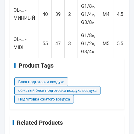
G1/8»,
OL-… -
40
39
2
G1/4»,
M4
4,5
4
МИНИЫЙ
G3/8»
G1/8»,
OL-… -
55
47
3
G1/2»,
M5
5,5
7
MIDI
G3/4»
Product Tags
Блок подготовки воздуха
обжатый блок подготовки воздуха воздуха
Подготовка сжатого воздуха
Related Products