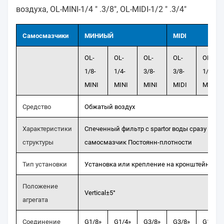
воздуха, OL-MINI-1/4 " .3/8", OL-MIDI-1/2 " .3/4"
Самосмазчики
МИНИЫЙ
MIDI
OL-
OL-
OL-
OL-
OL-
1/8-
1/4-
3/8-
3/8-
1/2-
MINI
MINI
MINI
MIDI
MIDI
Средство
Обжатый воздух
Характеристики
Спеченный фильтр с spartor воды сразу
структуры
самосмазчик Постоянн-плотности
Тип установки
Установка или крепление на кронштейне тр
Положение
Vertical±5°
агрегата
Соединение
G1/8»
G1/4»
G3/8»
G3/8»
G1/2»