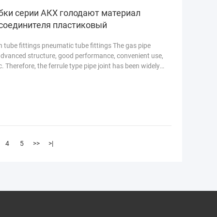
бки серии АКХ голодают материал
соединителя пластиковый
 tube fittings pneumatic tube fittings The gas pipe
 advanced structure, good performance, convenient use,
. Therefore, the ferrule type pipe joint has been widely
4
5
>>
>|