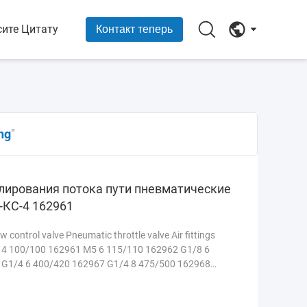
сите Цитату
Контакт теперь
ng
"
лирования потока пути пневматические
-КС-4 162961
ontrol valve Pneumatic throttle valve Air fittings
 4 100/100 162961 M5 6 115/110 162962 G1/8 6
 G1/4 6 400/420 162967 G1/4 8 475/500 162968
162970 ...
Прочитанный больше