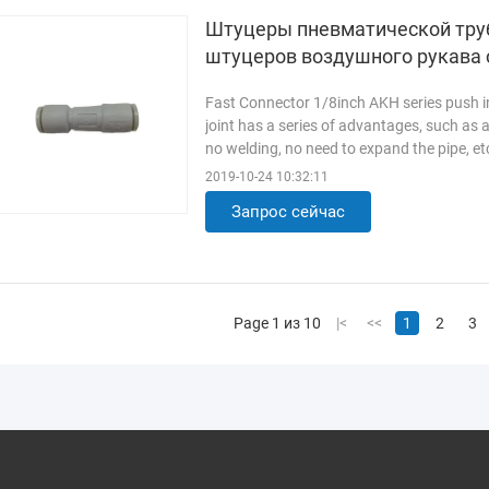
Штуцеры пневматической тру
штуцеров воздушного рукава 
Fast Connector 1/8inch AKH series push in
joint has a series of advantages, such as
no welding, no need to expand the pipe, etc
used in ...
Прочитанный больше
2019-10-24 10:32:11
Запрос сейчас
Page 1 из 10
|<
<<
1
2
3