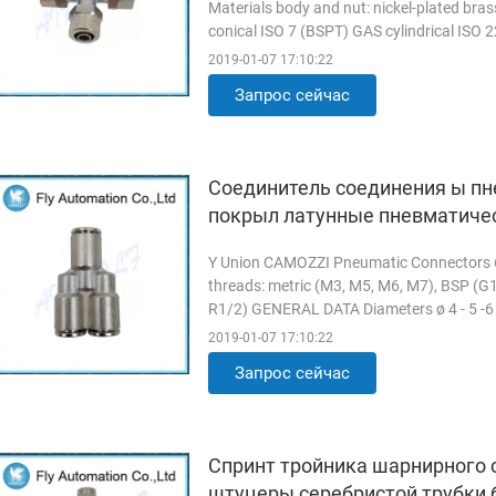
Materials body and nut: nickel-plated bra
conical ISO 7 (BSPT) GAS cylindrical ISO 
request) Pressure the ...
Прочитанный 
2019-01-07 17:10:22
Запрос сейчас
Соединитель соединения ы пн
покрыл латунные пневматиче
Y Union CAMOZZI Pneumatic Connectors 65
threads: metric (M3, M5, M6, M7), BSP (G1
R1/2) GENERAL DATA Diameters ø 4 - 5 -6 - 8
mm Threads GAS ...
Прочитанный боль
2019-01-07 17:10:22
Запрос сейчас
Спринт тройника шарнирного 
штуцеры серебристой трубки