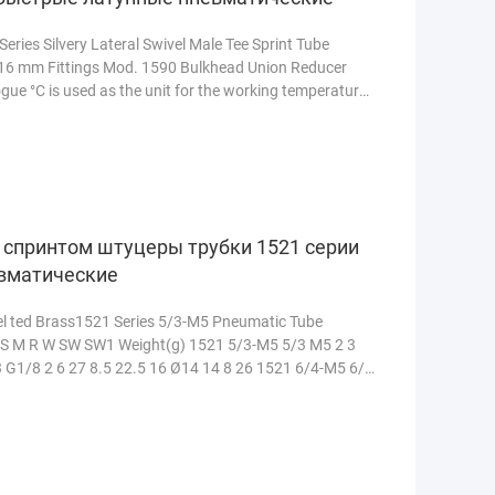
ies Silvery Lateral Swivel Male Tee Sprint Tube
 14, 16 mm Fittings Mod. 1590 Bulkhead Union Reducer
gue °C is used as the unit for the working temperature
спринтом штуцеры трубки 1521 серии
вматические
el ted Brass1521 Series 5/3-M5 Pneumatic Tube
 S M R W SW SW1 Weight(g) 1521 5/3-M5 5/3 M5 2 3
3 G1/8 2 6 27 8.5 22.5 16 Ø14 14 8 26 1521 6/4-M5 6/4
танный больше