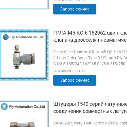
2018-09-20 18:21:21
Locking ...
Прочитанный больше
Запрос сейчас
ГРЛА-М5-КС-6 162962 один кл
клапана дросселя пневматиче
Festo Speed control GRLA-M5-QS-6 162962
fittings Order Code: Type D2 D1 qnN PN
G1/8 6 185/240 162965 G1/8 8 215/250 
162968 G3/8 6 495/495 162969 G3/8 8 8
2018-09-20 18:21:12
Запрос сейчас
Штуцеры 1540 серий латунные
соединения совместных лату
CAMOZZI Silvery 1540 Series Nickel-plate