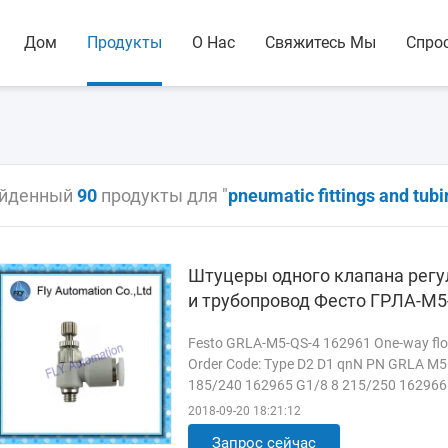
Дом
Продукты
О Нас
Свяжитесь Мы
Спро
йденный
90
продукты для "
pneumatic fittings and tubi
Штуцеры одного клапана регу
и трубопровод Фесто ГРЛА-М5
Festo GRLA-M5-QS-4 162961 One-way flow c
Order Code: Type D2 D1 qnN PN GRLA M5
185/240 162965 G1/8 8 215/250 162966
G3/8 6 495/495 162969 G3/8 8 820/850 
2018-09-20 18:21:12
Запрос сейчас