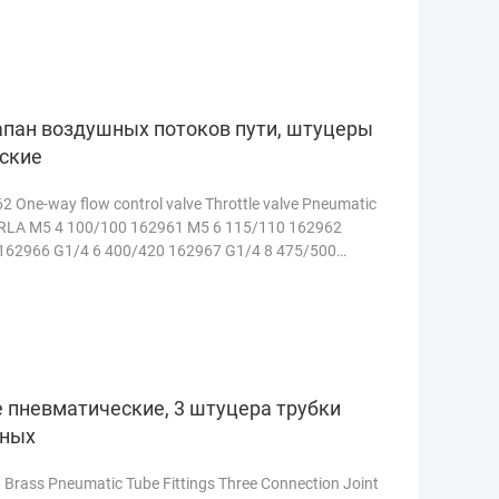
апан воздушных потоков пути, штуцеры
ские
 One-way flow control valve Throttle valve Pneumatic
 GRLA M5 4 100/100 162961 M5 6 115/110 162962
162966 G1/4 6 400/420 162967 G1/4 8 475/500
20/850 ...
Прочитанный больше
 пневматические, 3 штуцера трубки
нных
d Brass Pneumatic Tube Fittings Three Connection Joint