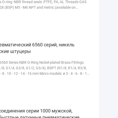
ss O-ring: NBR thread seals: PTFE, PA, AL Threads GAS
228 (BSP) M5 - M6 NPT and metric (available on
больше
евматический 6560 серий, никель
ские штуцеры
60 Series NBR O-Ring Nickel-plated Brass Fittings
/8, G1/4, G3/8, G1/2, G3/4), BSPT (R1/8, R1/4, R3/8,
 - 10 - 12 - 14 - 16 mm Micro models: ø 3 - 4 - 6 - 8 - 10
ше
соединения серии 1000 мужской,
 быстрые латунные пневматические