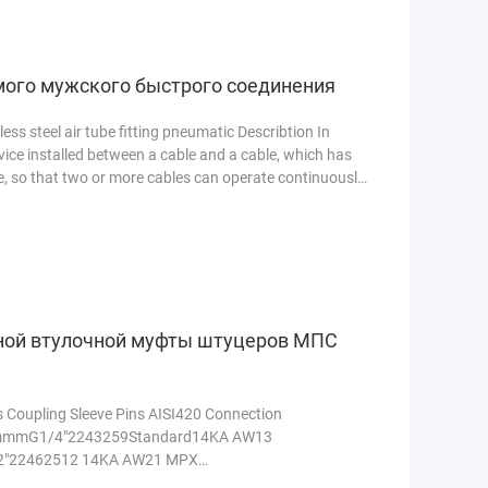
ого мужского быстрого соединения
ss steel air tube fitting pneumatic Describtion In
ice installed between a cable and a cable, which has
e, so that two or more cables can operate continuously.
ной втулочной муфты штуцеров МПС
Coupling Sleeve Pins AISI420 Connection
mmmG1/4"2243259Standard14KA AW13
2"22462512 14KA AW21 MPX
ssValve bodyBrassSleeveBrassValveBrassSpring and