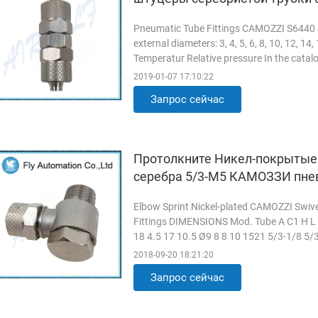
Pneumatic Tube Fittings CAMOZZI S6440 Ser
external diameters: 3, 4, 5, 6, 8, 10, 12,
Temperatur Relative pressure In the catalo
range. In the ...
Прочитанный больше
2019-01-07 17:10:22
Запрос сейчас
Протолкните Никел-покрытые 
серебра 5/3-М5 КАМОЗЗИ пне
Elbow Sprint Nickel-plated CAMOZZI Swiv
Fittings DIMENSIONS Mod. Tube A C1 H L
18 4.5 17 10.5 Ø9 8 8 10 1521 5/3-1/8 5/
M5 3 3 18 4.5 18 10.5 Ø9 8 9 11 ...
Прочи
2018-09-20 18:21:20
Запрос сейчас