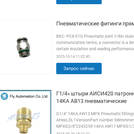
Пневматические фитинги прям
BKC- PC8-01G Pneumatic joint 1/8in stainle
communication terms, a connector is a dev
certain insulation and sealing performanc
In genetic ...
Прочитанный больше
2025-10-14 11:02:45
Запрос сейчас
Г1/4» штыри АИСИ420 патрон
14КА АВ13 пневматические
G1/4" 14KA AW13 MPX Pneumatic fittings 
AHexLDL1VersionPart number SWmmm
MPXG3/8"2243259 14KA AW17 MPXG1/
MaterialStandardCoupling Back bodyBra