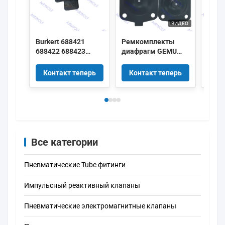
ВИДЕО
Burkert 688421
Ремкомплекты
Рем
688422 688423
диафрагм GEMU
диаф
688424 DN25 EPDM
MG50 MG65 MG80
MG8 
Диафрагма 2030A
MG100 EPDM SGS
MG40
Контакт теперь
Контакт теперь
Ко
2030 Комплект
FDA для
FDA 
ремонта
мембранных
мем
соленоидного
клапанов GEMU
клап
клапана
Все категории
Пневматические Tube фитинги
Импульсный реактивный клапаны
Пневматические электромагнитные клапаны