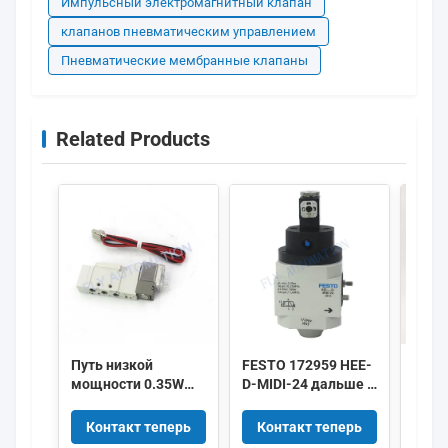
Импульсный электромагнитный клапан
клапанов пневматическим управлением
Пневматические мембранные клапаны
Related Products
Путь низкой
FESTO 172959 HEE-
IMI 
мощности 0.35W
D-MIDI-24 дальше с
HERI
5/2 клапанов
клапана 172956
8010
соленоида SMC
HEE-D-MINI-24
DC24
Контакт теперь
Контакт теперь
Ко
DC24V SY3120-